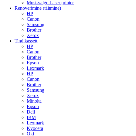
Must-valge Laser printer
Renoverimine (täitmine)
HP
Canon
Samsung
Brother
Xerox
Tindikassett
HP
Canon
Brother
Epson
Lexmark
HP
Canon
Brother
Samsung
Xerox
Minolta
Epson
Dell
IBM
Lexmark
Kyocera
Oki