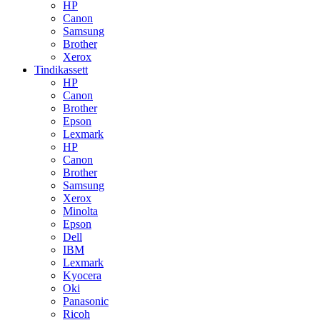
HP
Canon
Samsung
Brother
Xerox
Tindikassett
HP
Canon
Brother
Epson
Lexmark
HP
Canon
Brother
Samsung
Xerox
Minolta
Epson
Dell
IBM
Lexmark
Kyocera
Oki
Panasonic
Ricoh