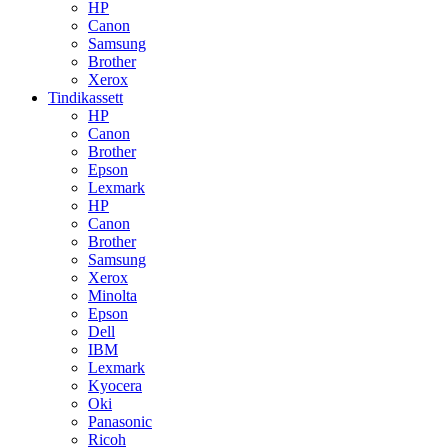
HP
Canon
Samsung
Brother
Xerox
Tindikassett
HP
Canon
Brother
Epson
Lexmark
HP
Canon
Brother
Samsung
Xerox
Minolta
Epson
Dell
IBM
Lexmark
Kyocera
Oki
Panasonic
Ricoh