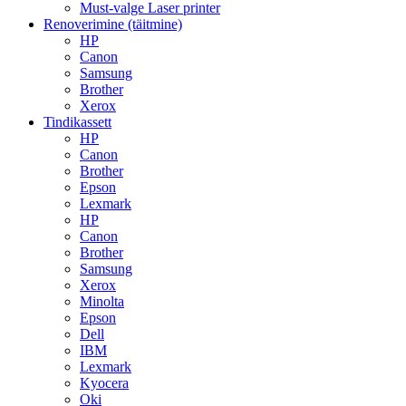
Must-valge Laser printer
Renoverimine (täitmine)
HP
Canon
Samsung
Brother
Xerox
Tindikassett
HP
Canon
Brother
Epson
Lexmark
HP
Canon
Brother
Samsung
Xerox
Minolta
Epson
Dell
IBM
Lexmark
Kyocera
Oki