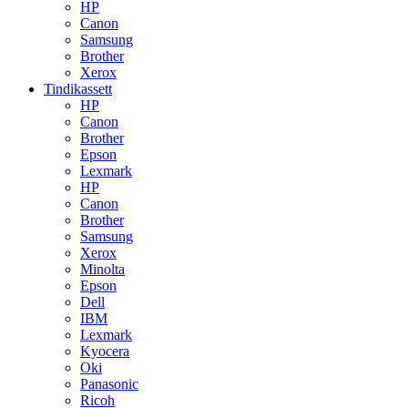
HP
Canon
Samsung
Brother
Xerox
Tindikassett
HP
Canon
Brother
Epson
Lexmark
HP
Canon
Brother
Samsung
Xerox
Minolta
Epson
Dell
IBM
Lexmark
Kyocera
Oki
Panasonic
Ricoh