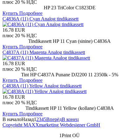
плюс 20 % НДС
HP 23 TriColor C1823DE
Купить
Подробнее
C4836A (11) Cyan Analog tindikassett
16.78 EUR
плюс 20 % НДС
Tindikassett HP 11 Cyan (sinine) C4836A
Купить
Подробнее
C4837A (11) Magenta Analog tindikassett
16.78 EUR
плюс 20 % НДС
Tint HP C4837A Punane DJ2200 11 2350lk - 5%
Купить
Подробнее
C4838A (11) Yellow Analog tindikassett
16.78 EUR
плюс 20 % НДС
Tindikassett HP 11 Yellow (kollane) C4838A
Купить
Подробнее
В начало
Назад
1
2
3
4
5
Вперёд
В конец
Copyright MAXXmarketing Webdesigner GmbH
1Print OÜ