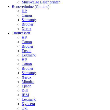
Must-valge Laser printer
Renoverimine (täitmine)
HP
Canon
Samsung
Brother
Xerox
Tindikassett
HP
Canon
Brother
Epson
Lexmark
HP
Canon
Brother
Samsung
Xerox
Minolta
Epson
Dell
IBM
Lexmark
Kyocera
Oki