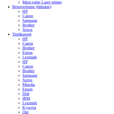
Must-valge Laser printer
Renoverimine (täitmine)
HP
Canon
Samsung
Brother
Xerox
Tindikassett
HP
Canon
Brother
Epson
Lexmark
HP
Canon
Brother
Samsung
Xerox
Minolta
Epson
Dell
IBM
Lexmark
Kyocera
Oki