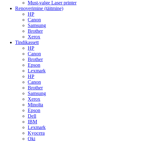
Must-valge Laser printer
Renoverimine (täitmine)
HP
Canon
Samsung
Brother
Xerox
Tindikassett
HP
Canon
Brother
Epson
Lexmark
HP
Canon
Brother
Samsung
Xerox
Minolta
Epson
Dell
IBM
Lexmark
Kyocera
Oki