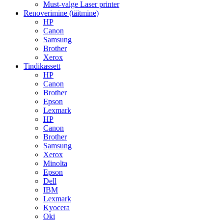
Must-valge Laser printer
Renoverimine (täitmine)
HP
Canon
Samsung
Brother
Xerox
Tindikassett
HP
Canon
Brother
Epson
Lexmark
HP
Canon
Brother
Samsung
Xerox
Minolta
Epson
Dell
IBM
Lexmark
Kyocera
Oki