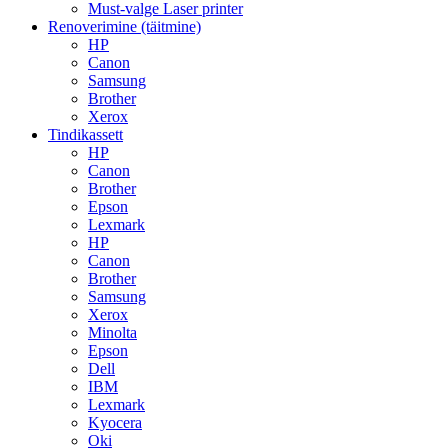
Must-valge Laser printer
Renoverimine (täitmine)
HP
Canon
Samsung
Brother
Xerox
Tindikassett
HP
Canon
Brother
Epson
Lexmark
HP
Canon
Brother
Samsung
Xerox
Minolta
Epson
Dell
IBM
Lexmark
Kyocera
Oki