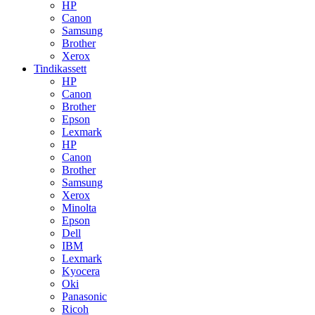
HP
Canon
Samsung
Brother
Xerox
Tindikassett
HP
Canon
Brother
Epson
Lexmark
HP
Canon
Brother
Samsung
Xerox
Minolta
Epson
Dell
IBM
Lexmark
Kyocera
Oki
Panasonic
Ricoh