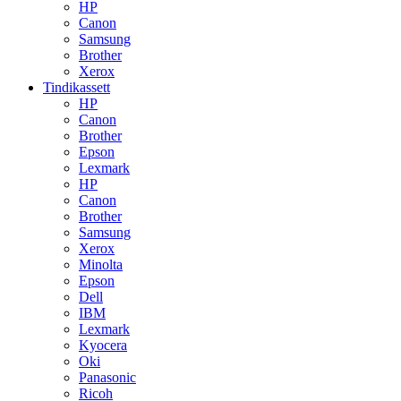
HP
Canon
Samsung
Brother
Xerox
Tindikassett
HP
Canon
Brother
Epson
Lexmark
HP
Canon
Brother
Samsung
Xerox
Minolta
Epson
Dell
IBM
Lexmark
Kyocera
Oki
Panasonic
Ricoh