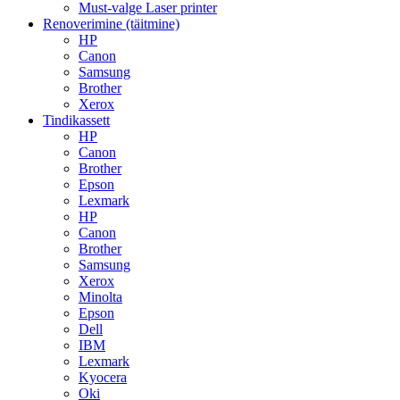
Must-valge Laser printer
Renoverimine (täitmine)
HP
Canon
Samsung
Brother
Xerox
Tindikassett
HP
Canon
Brother
Epson
Lexmark
HP
Canon
Brother
Samsung
Xerox
Minolta
Epson
Dell
IBM
Lexmark
Kyocera
Oki