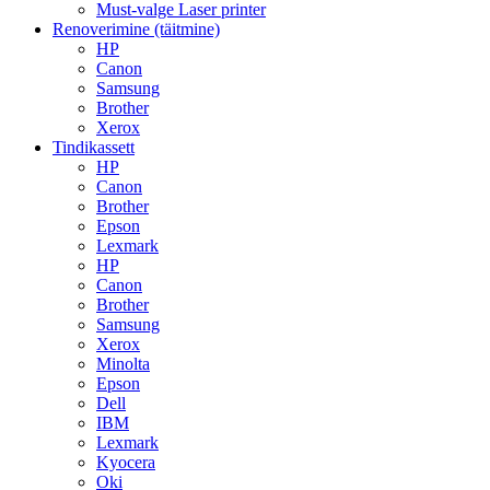
Must-valge Laser printer
Renoverimine (täitmine)
HP
Canon
Samsung
Brother
Xerox
Tindikassett
HP
Canon
Brother
Epson
Lexmark
HP
Canon
Brother
Samsung
Xerox
Minolta
Epson
Dell
IBM
Lexmark
Kyocera
Oki