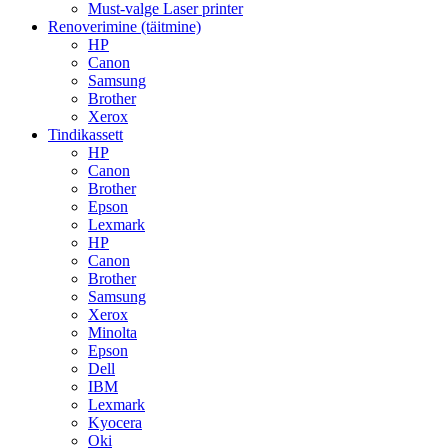
Must-valge Laser printer
Renoverimine (täitmine)
HP
Canon
Samsung
Brother
Xerox
Tindikassett
HP
Canon
Brother
Epson
Lexmark
HP
Canon
Brother
Samsung
Xerox
Minolta
Epson
Dell
IBM
Lexmark
Kyocera
Oki