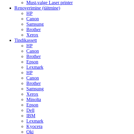
Must-valge Laser printer
Renoverimine (täitmine)
HP
Canon
Samsung
Brother
Xerox
Tindikassett
HP
Canon
Brother
Epson
Lexmark
HP
Canon
Brother
Samsung
Xerox
Minolta
Epson
Dell
IBM
Lexmark
Kyocera
Oki