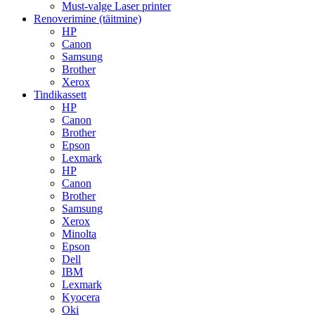
Must-valge Laser printer
Renoverimine (täitmine)
HP
Canon
Samsung
Brother
Xerox
Tindikassett
HP
Canon
Brother
Epson
Lexmark
HP
Canon
Brother
Samsung
Xerox
Minolta
Epson
Dell
IBM
Lexmark
Kyocera
Oki