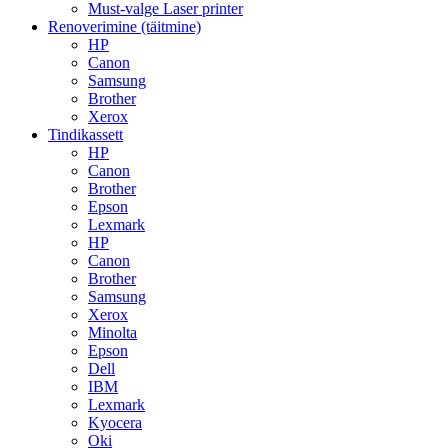
Must-valge Laser printer
Renoverimine (täitmine)
HP
Canon
Samsung
Brother
Xerox
Tindikassett
HP
Canon
Brother
Epson
Lexmark
HP
Canon
Brother
Samsung
Xerox
Minolta
Epson
Dell
IBM
Lexmark
Kyocera
Oki