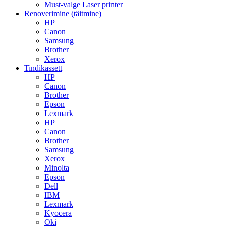
Must-valge Laser printer
Renoverimine (täitmine)
HP
Canon
Samsung
Brother
Xerox
Tindikassett
HP
Canon
Brother
Epson
Lexmark
HP
Canon
Brother
Samsung
Xerox
Minolta
Epson
Dell
IBM
Lexmark
Kyocera
Oki