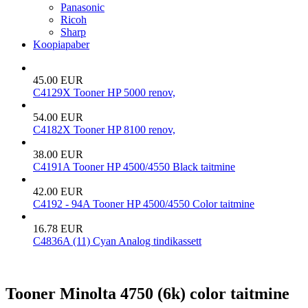
Panasonic
Ricoh
Sharp
Koopiapaber
45.00 EUR
C4129X Tooner HP 5000 renov,
54.00 EUR
C4182X Tooner HP 8100 renov,
38.00 EUR
C4191A Tooner HP 4500/4550 Black taitmine
42.00 EUR
C4192 - 94A Tooner HP 4500/4550 Color taitmine
16.78 EUR
C4836A (11) Cyan Analog tindikassett
Tooner Minolta 4750 (6k) color taitmine