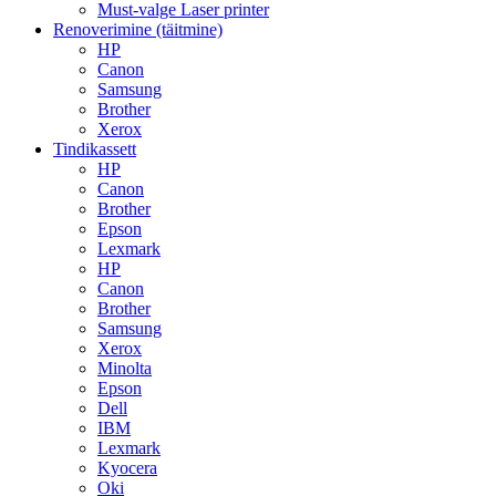
Must-valge Laser printer
Renoverimine (täitmine)
HP
Canon
Samsung
Brother
Xerox
Tindikassett
HP
Canon
Brother
Epson
Lexmark
HP
Canon
Brother
Samsung
Xerox
Minolta
Epson
Dell
IBM
Lexmark
Kyocera
Oki