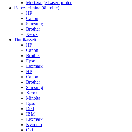
Must-valge Laser printer
Renoverimine (täitmine)
HP
Canon
Samsung
Brother
Xerox
Tindikassett
HP
Canon
Brother
Epson
Lexmark
HP
Canon
Brother
Samsung
Xerox
Minolta
Epson
Dell
IBM
Lexmark
Kyocera
Oki