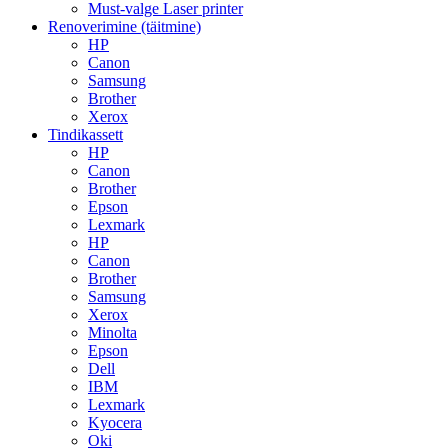
Must-valge Laser printer
Renoverimine (täitmine)
HP
Canon
Samsung
Brother
Xerox
Tindikassett
HP
Canon
Brother
Epson
Lexmark
HP
Canon
Brother
Samsung
Xerox
Minolta
Epson
Dell
IBM
Lexmark
Kyocera
Oki