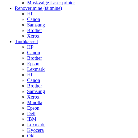
Must-valge Laser printer
Renoverimine (täitmine)
HP
Canon
Samsung
Brother
Xerox
Tindikassett
HP
Canon
Brother
Epson
Lexmark
HP
Canon
Brother
Samsung
Xerox
Minolta
Epson
Dell
IBM
Lexmark
Kyocera
Oki