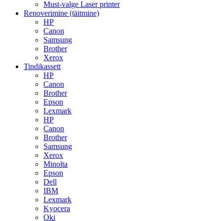
Must-valge Laser printer
Renoverimine (täitmine)
HP
Canon
Samsung
Brother
Xerox
Tindikassett
HP
Canon
Brother
Epson
Lexmark
HP
Canon
Brother
Samsung
Xerox
Minolta
Epson
Dell
IBM
Lexmark
Kyocera
Oki