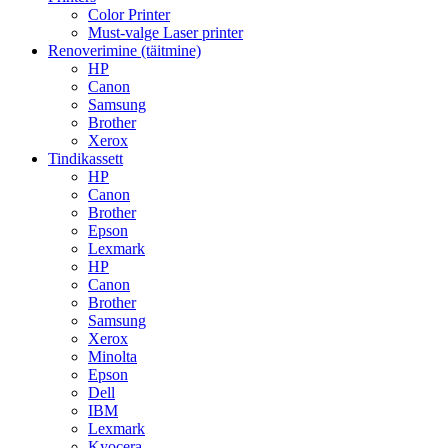
Color Printer
Must-valge Laser printer
Renoverimine (täitmine)
HP
Canon
Samsung
Brother
Xerox
Tindikassett
HP
Canon
Brother
Epson
Lexmark
HP
Canon
Brother
Samsung
Xerox
Minolta
Epson
Dell
IBM
Lexmark
Kyocera